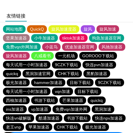
友情链接
网站地图
QuickQ
旋风加速度器
旋风
旋风加速
坚果加速器
小牛加速器
tiktok加速器
狗急加速器官网
免费vqn外网加速
小蓝鸟
优途加速器官网
风驰加速器
旋风加速器
八戒看书
一元机场
GOROOO下载站
每天试用一小时加速器
9CZK下载站
快连pvn加速器
quickq
黑洞加速官网
CHK下载站
黑豹加速器
极光加速器
hammer加速器
目标下载站
9CZK下载站
每天试用一小时加速器
vqn加速
目标下载站
西柚加速器
书游下载站
芒果加速器
quickq
ins加速器
vp加速器
免费vqn加速外网
黑洞加速
快连vn破解版
酷通加速器
书游下载站
快连npv加速器
老王vnp
苹果加速器
CHK下载站
极光加速器