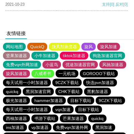
2021-10-23
支持
[0]
反对
[0]
友情链接
网站地图
QuickQ
旋风加速度器
旋风
旋风加速
坚果加速器
小牛加速器
tiktok加速器
狗急加速器官网
免费vqn外网加速
小蓝鸟
优途加速器官网
风驰加速器
旋风加速器
八戒看书
一元机场
GOROOO下载站
每天试用一小时加速器
9CZK下载站
快连pvn加速器
quickq
黑洞加速官网
CHK下载站
黑豹加速器
极光加速器
hammer加速器
目标下载站
9CZK下载站
每天试用一小时加速器
vqn加速
目标下载站
西柚加速器
书游下载站
芒果加速器
quickq
ins加速器
vp加速器
免费vqn加速外网
黑洞加速