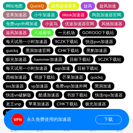
网站地图
QuickQ
旋风加速度器
旋风
旋风加速
坚果加速器
小牛加速器
tiktok加速器
狗急加速器官网
免费vqn外网加速
小蓝鸟
优途加速器官网
风驰加速器
旋风加速器
八戒看书
一元机场
GOROOO下载站
每天试用一小时加速器
9CZK下载站
快连pvn加速器
quickq
黑洞加速官网
CHK下载站
黑豹加速器
极光加速器
hammer加速器
目标下载站
9CZK下载站
每天试用一小时加速器
vqn加速
目标下载站
西柚加速器
书游下载站
芒果加速器
quickq
ins加速器
vp加速器
免费vqn加速外网
黑洞加速
快连vn破解版
酷通加速器
书游下载站
快连npv加速器
老王vnp
苹果加速器
CHK下载站
极光加速器
快橙加速器
hammer vpn
永久免费使用的加速器
下载
0.191237s
首页
安卓
苹果
排行
推荐