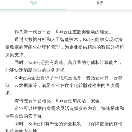
简介
排行
作为新一代云平台，Kuli云注重数据驱动的理念。
通过大数据分析和人工智能技术，Kuli云能够实现对海
量数据的智能化处理和管理，为企业提供精准的数据分析和
决策支持。
同时，Kuli云还拥有高速、高容量的存储和计算能力，
能够快速响应企业的业务需求。
Kuli云为企业提供了一站式云服务，包括云计算、云存
储、云数据库等，满足企业在数字化转型过程中的各项需
求。
与传统云平台相比，Kuli云更加灵活、安全。
企业可以根据自身需求灵活选择服务内容，快速搭建和
调整自己的云平台。
同时，Kuli云拥有严密的安全机制，可保障数据的存储
和传输的安全性。