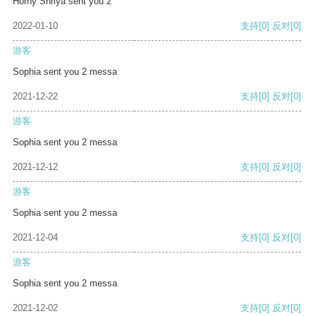
Horny Shriya sent you 2
2022-01-10
支持
[0]
反对
[0]
游客
Sophia sent you 2 messa
2021-12-22
支持
[0]
反对
[0]
游客
Sophia sent you 2 messa
2021-12-12
支持
[0]
反对
[0]
游客
Sophia sent you 2 messa
2021-12-04
支持
[0]
反对
[0]
游客
Sophia sent you 2 messa
2021-12-02
支持
[0]
反对
[0]