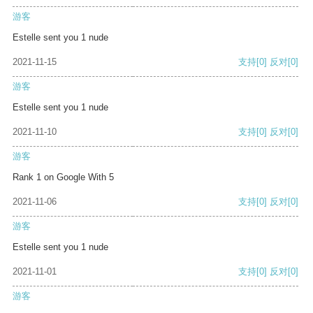
游客
Estelle sent you 1 nude
2021-11-15
支持
[0]
反对
[0]
游客
Estelle sent you 1 nude
2021-11-10
支持
[0]
反对
[0]
游客
Rank 1 on Google With 5
2021-11-06
支持
[0]
反对
[0]
游客
Estelle sent you 1 nude
2021-11-01
支持
[0]
反对
[0]
游客