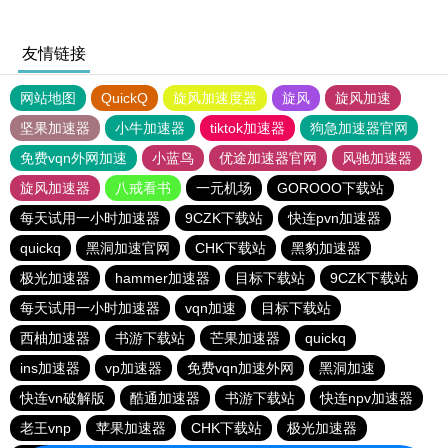
友情链接
网站地图
QuickQ
旋风加速度器
旋风
旋风加速
坚果加速器
小牛加速器
tiktok加速器
狗急加速器官网
免费vqn外网加速
小蓝鸟
优途加速器官网
风驰加速器
旋风加速器
八戒看书
一元机场
GOROOO下载站
每天试用一小时加速器
9CZK下载站
快连pvn加速器
quickq
黑洞加速官网
CHK下载站
黑豹加速器
极光加速器
hammer加速器
目标下载站
9CZK下载站
每天试用一小时加速器
vqn加速
目标下载站
西柚加速器
书游下载站
芒果加速器
quickq
ins加速器
vp加速器
免费vqn加速外网
黑洞加速
快连vn破解版
酷通加速器
书游下载站
快连npv加速器
老王vnp
苹果加速器
CHK下载站
极光加速器