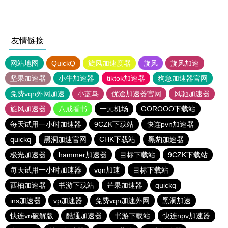
友情链接
网站地图
QuickQ
旋风加速度器
旋风
旋风加速
坚果加速器
小牛加速器
tiktok加速器
狗急加速器官网
免费vqn外网加速
小蓝鸟
优途加速器官网
风驰加速器
旋风加速器
八戒看书
一元机场
GOROOO下载站
每天试用一小时加速器
9CZK下载站
快连pvn加速器
quickq
黑洞加速官网
CHK下载站
黑豹加速器
极光加速器
hammer加速器
目标下载站
9CZK下载站
每天试用一小时加速器
vqn加速
目标下载站
西柚加速器
书游下载站
芒果加速器
quickq
ins加速器
vp加速器
免费vqn加速外网
黑洞加速
快连vn破解版
酷通加速器
书游下载站
快连npv加速器