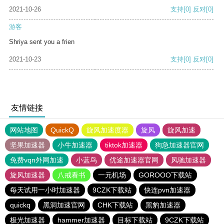
2021-10-26
支持
[0]
反对
[0]
游客
Shriya sent you a frien
2021-10-23
支持
[0]
反对
[0]
友情链接
网站地图
QuickQ
旋风加速度器
旋风
旋风加速
坚果加速器
小牛加速器
tiktok加速器
狗急加速器官网
免费vqn外网加速
小蓝鸟
优途加速器官网
风驰加速器
旋风加速器
八戒看书
一元机场
GOROOO下载站
每天试用一小时加速器
9CZK下载站
快连pvn加速器
quickq
黑洞加速官网
CHK下载站
黑豹加速器
极光加速器
hammer加速器
目标下载站
9CZK下载站