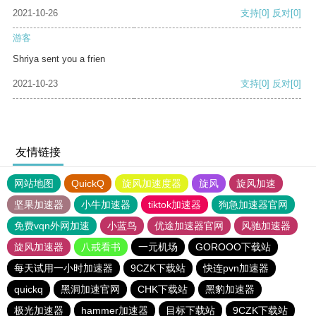
2021-10-26
支持
[0]
反对
[0]
游客
Shriya sent you a frien
2021-10-23
支持
[0]
反对
[0]
友情链接
网站地图
QuickQ
旋风加速度器
旋风
旋风加速
坚果加速器
小牛加速器
tiktok加速器
狗急加速器官网
免费vqn外网加速
小蓝鸟
优途加速器官网
风驰加速器
旋风加速器
八戒看书
一元机场
GOROOO下载站
每天试用一小时加速器
9CZK下载站
快连pvn加速器
quickq
黑洞加速官网
CHK下载站
黑豹加速器
极光加速器
hammer加速器
目标下载站
9CZK下载站