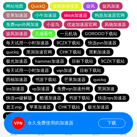
网站地图
QuickQ
旋风加速度器
旋风
旋风加速
坚果加速器
小牛加速器
tiktok加速器
狗急加速器官网
免费vqn外网加速
小蓝鸟
优途加速器官网
风驰加速器
旋风加速器
八戒看书
一元机场
GOROOO下载站
每天试用一小时加速器
9CZK下载站
快连pvn加速器
quickq
黑洞加速官网
CHK下载站
黑豹加速器
极光加速器
hammer加速器
目标下载站
9CZK下载站
每天试用一小时加速器
vqn加速
目标下载站
西柚加速器
书游下载站
芒果加速器
quickq
ins加速器
vp加速器
免费vqn加速外网
黑洞加速
快连vn破解版
酷通加速器
书游下载站
快连npv加速器
老王vnp
苹果加速器
CHK下载站
极光加速器
快橙加速器
hammer vpn
永久免费使用的加速器
下载
0.165956s
首页
安卓
苹果
排行
推荐